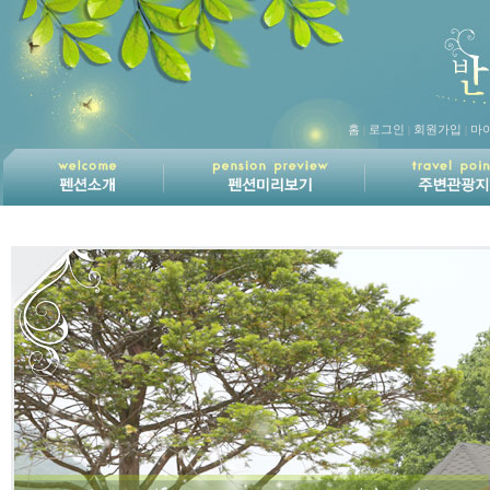
홈
로그인
회원가입
마
|
|
|