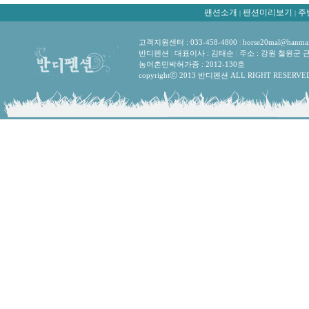
팬션소개
팬션미리보기
주
|
|
고객지원센터 : 033-458-4800
|
horse20mal@hanmai
반디펜션
|
대표이사 : 김태순
|
주소 : 강원 철원군 
농어촌민박허가증 : 2012-130호
copyrightⓒ 2013 반디펜션 ALL RIGHT RESERVE