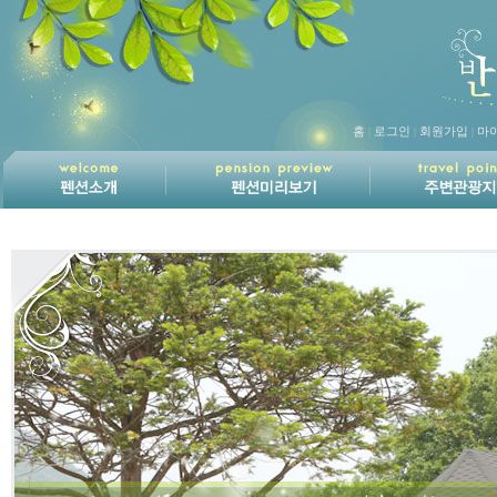
홈
로그인
회원가입
마
|
|
|