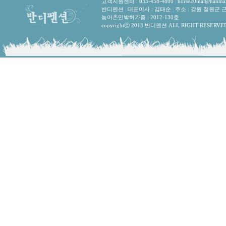
고객지원센터 : 033-458-4800
|
horse20mal@hanmai
반디펜션
|
대표이사 : 김태순
|
주소 : 강원 철원군 
농어촌민박허가증 : 2012-130호
copyrightⓒ 2013 반디펜션 ALL RIGHT RESERVE