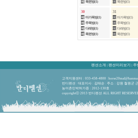
예
목련방(1)
예
목련방(1)
30
31
예
마가목방(1)
예
마가목방(1)
예
주목방(1)
예
주목방(1)
예
다래방(1)
예
다래방(1)
예
목련방(1)
예
목련방(1)
팬션소개
팬션미리보기
주
|
|
고객지원센터 : 033-458-4800
|
horse20mal@hanmai
반디펜션
|
대표이사 : 김태순
|
주소 : 강원 철원군 
농어촌민박허가증 : 2012-130호
copyrightⓒ 2013 반디펜션 ALL RIGHT RESERVE