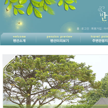
홈
로그인
회원가입
마
|
|
|